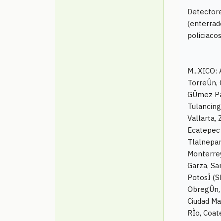
Detectore
(enterrad
policiacos,
M...XICO:
TorreÛn, 
GÛmez Pal
Tulancing
Vallarta,
Ecatepec 
Tlalnepan
Monterrey
Garza, Sa
PotosÌ (S
ObregÛn, 
Ciudad Ma
RÌo, Coat