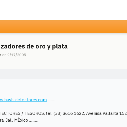
lizadores de oro y plata
o
on 9/17/2005
ww.bush-detectores.com
..........
CTORES / TESOROS, tel. (33) 3616 1622, Avenida Vallarta 152
 Jal., MÈxico ..........