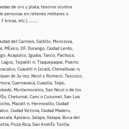
edas de oro y plata, tesoros ocultos
 de personas en retenes militares o
cas, etc.) ...........
iudad del Carmen, Saltillo, Monclova,
al, MÈxico, DF, Durango, Ciudad Lerdo,
go, Acapulco, Iguala, Taxco, Pachuca,
 Lagos, Tepatitl·n, Tlaquepaque, Puerto
acalco, Cuautitl·n Izcalli, Chimalhuac·n,
lpan de Ju·rez, Nicol·s Romero, Texcoco,
amora, Cuernavaca, Cuautla, Tepic,
cobedo, Montemorelos, San Nicol·s de los
 RÌo, Chetumal, Canc˙n Cozumel, San Luis
ochis, Mazatl·n, Hermosillo, Ciudad
co, Ciudad Victoria, Ciudad Madero,
cala, Apizaco, Jalapa, Xalapa, Boca del
ntla, Poza Rica, San AndrÈs Tuxtla,