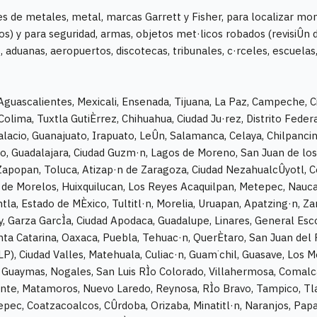
s de metales, metal, marcas Garrett y Fisher, para localizar mon
os) y para seguridad, armas, objetos met·licos robados (revisiÛn
 aduanas, aeropuertos, discotecas, tribunales, c·rceles, escuelas, f·bri
 Aguascalientes, Mexicali, Ensenada, Tijuana, La Paz, Campeche, C
Colima, Tuxtla GutiÈrrez, Chihuahua, Ciudad Ju·rez, Distrito Feder
acio, Guanajuato, Irapuato, LeÛn, Salamanca, Celaya, Chilpancin
o, Guadalajara, Ciudad Guzm·n, Lagos de Moreno, San Juan de los
 Zapopan, Toluca, Atizap·n de Zaragoza, Ciudad NezahualcÛyotl, Co
de Morelos, Huixquilucan, Los Reyes Acaquilpan, Metepec, Nauca
tla, Estado de MÈxico, Tultitl·n, Morelia, Uruapan, Apatzing·n, Z
, Garza GarcÌa, Ciudad Apodaca, Guadalupe, Linares, General Es
nta Catarina, Oaxaca, Puebla, Tehuac·n, QuerÈtaro, San Juan del
LP), Ciudad Valles, Matehuala, Culiac·n, Guam˙chil, Guasave, Los M
Guaymas, Nogales, San Luis RÌo Colorado, Villahermosa, Comalcal
nte, Matamoros, Nuevo Laredo, Reynosa, RÌo Bravo, Tampico, Tlax
epec, Coatzacoalcos, CÛrdoba, Orizaba, Minatitl·n, Naranjos, Papa