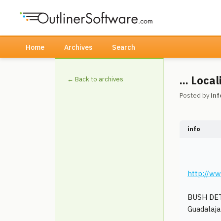
Home
Archives
Search
... Loca
← Back to archives
Posted by
inf
info
http://w
BUSH DETE
Guadalajara,